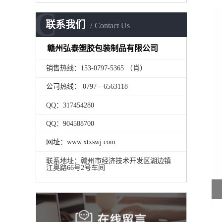
C
联系我们
Contact Us
赣州弘泰塑胶包装制品有限公司
销售热线：153-0797-5365 （肖）
公司热线： 0797-- 6563118
QQ：317454280
QQ：904588700
网址：www.xtxswj.com
联系地址：赣州市经济技术开发区湖边镇
江奥路66号2号车间