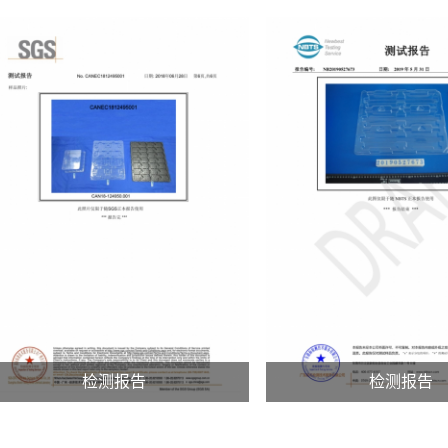
检测报告
检测报告