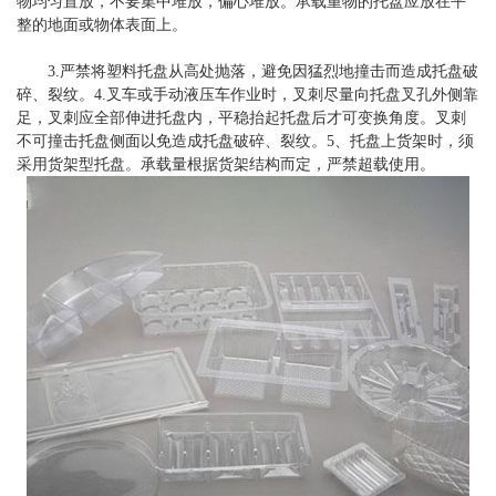
物均匀置放，不要集中堆放，偏心堆放。承载重物的托盘应放在平
整的地面或物体表面上。
3.严禁将塑料托盘从高处抛落，避免因猛烈地撞击而造成托盘破
碎、裂纹。4.叉车或手动液压车作业时，叉刺尽量向托盘叉孔外侧靠
足，叉刺应全部伸进托盘内，平稳抬起托盘后才可变换角度。叉刺
不可撞击托盘侧面以免造成托盘破碎、裂纹。5、托盘上货架时，须
采用货架型托盘。承载量根据货架结构而定，严禁超载使用。