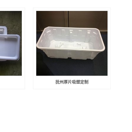
抚州厚片吸塑定制