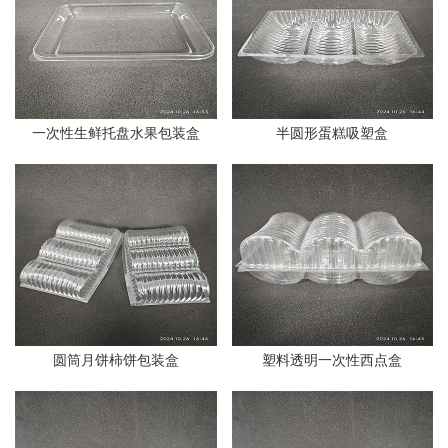
一次性生鲜托盘水果包装盒
半圆形蛋糕吸塑盒
圆筒月饼柿饼包装盒
塑料透明一次性西点盒